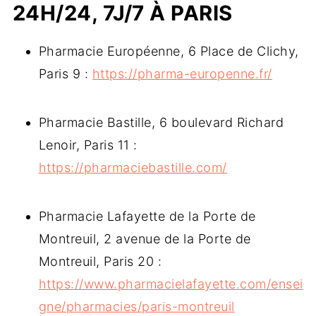
24H/24, 7J/7 À PARIS
d'été, heure d'hiver
Jours fériés
Pharmacie Européenne, 6 Place de Clichy,
Sortir à Paris : réduction de prix au
Paris 9 :
https://pharma-europenne.fr/
théâtre
Pharmacie Bastille, 6 boulevard Richard
Lenoir, Paris 11 :
https://pharmaciebastille.com/
Pharmacie Lafayette de la Porte de
Montreuil, 2 avenue de la Porte de
Montreuil, Paris 20 :
https://www.pharmacielafayette.com/ensei
gne/pharmacies/paris-montreuil