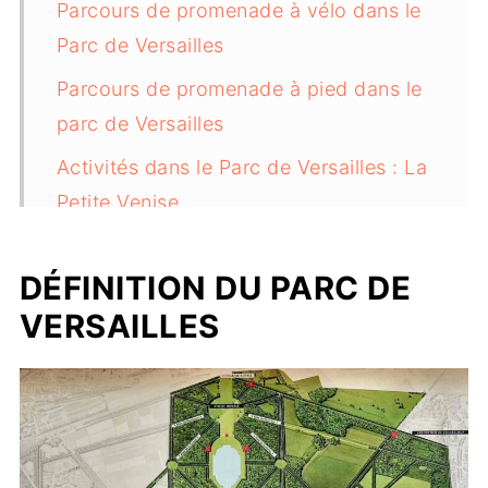
Parcours de promenade à vélo dans le
Parc de Versailles
Parcours de promenade à pied dans le
parc de Versailles
Activités dans le Parc de Versailles : La
Petite Venise
Insolite et un peu d'histoire
DÉFINITION DU PARC DE
Infos pratiques : accès, gratuité,
VERSAILLES
parking payant, horaires, bon à savoir,
petit train
Où déjeuner et que faire après une
promenade dans le Parc de Versailles ?