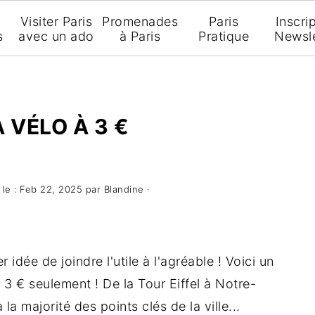
Visiter Paris
Promenades
Paris
Inscri
s
avec un ado
à Paris
Pratique
Newsle
À VÉLO À 3 €
 le :
Feb 22, 2025
par
Blandine
·
idée de joindre l'utile à l'agréable ! Voici un
à 3 € seulement ! De la Tour Eiffel à Notre-
a majorité des points clés de la ville...