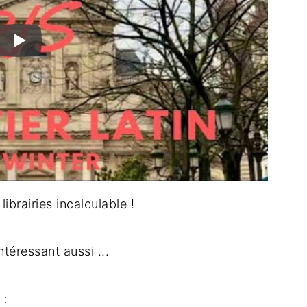
brairies incalculable !
téressant aussi ...
 :