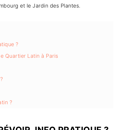
embourg et le Jardin des Plantes.
atique ?
le Quartier Latin à Paris
 ?
tin ?
ier Latin ?
 latin ?
ÉVOIR, INFO PRATIQUE ?