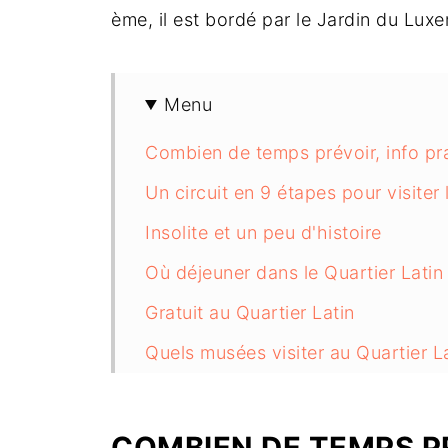
ème, il est bordé par le Jardin du Lux
Menu
Combien de temps prévoir, info pr
Un circuit en 9 étapes pour visiter 
Insolite et un peu d'histoire
Où déjeuner dans le Quartier Latin
Gratuit au Quartier Latin
Quels musées visiter au Quartier La
Où faire du shopping dans le Quart
Que faire après la visite du Quartier
COMBIEN DE TEMPS PR